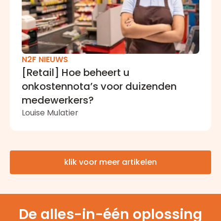
N2F NIEUWS
[Retail] Hoe beheert u
onkostennota’s voor duizenden
medewerkers?
Louise Mulatier
klik voor meer artikelen
De alles-in-één oplossing