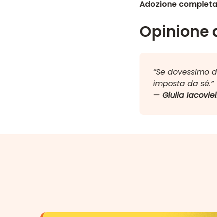
Adozione complet
Opinione d
“Se dovessimo des
imposta da sé.”
—
Giulia Iacoviel