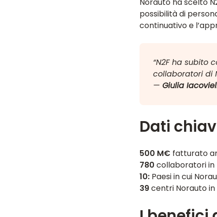
Norauto ha scelto N2F
possibilità di person
continuativo e l’ap
“N2F ha subito c
collaboratori di 
—
Giulia Iacoviel
Dati chia
500 M€
fatturato a
780
collaboratori in 
10:
Paesi in cui Nora
39
centri Norauto in 
I benefici 