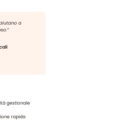
aiutano a
so.”
cali
lità gestionale
ione rapida