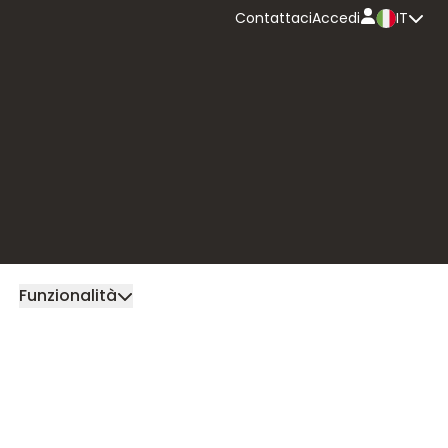
Contattaci
Accedi
IT
Internazionale
e multivaluta
Autorizzazione
preventiva
trasferte
Gestione e
reportistica
Contatto commer
Funzionalità