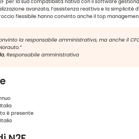
 per la sua compatibilità nativa con il software gestionale
alizzazione avanzata, l’assistenza reattiva e la simplicité d
proccio flessibile hanno convinto anche il top managemen
onvinto la responsabile amministrativa, ma anche il CFO, 
Norauto.”
lo
, Responsabile amministrativa
ve
nnuo
Italia
uto è presente
Italia
di N2F