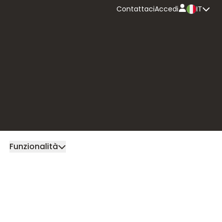
Contattaci
Accedi
IT
Internazionale
e multivaluta
Autorizzazione
preventiva
trasferte
Gestione e
reportistica
Contatto commer
Funzionalità