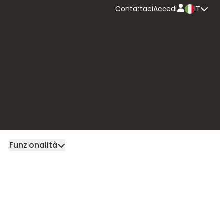
Contattaci
Accedi
IT
Internazionale
e multivaluta
Autorizzazione
preventiva
trasferte
Gestione e
reportistica
Contatto commer
Funzionalità