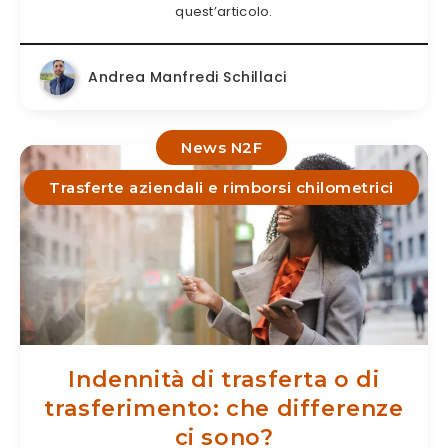
quest’articolo.
Andrea Manfredi Schillaci
News N2F
Trasferte aziendali e rimborsi chilometrici
Indennità di trasferta o di
trasferimento: che differenze
ci sono?