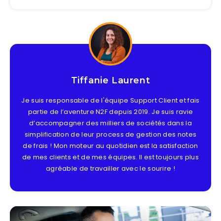
Tiffanie Laurent
Je suis responsable de l'équipe Support Client et fais
partie de l’aventure N2F depuis 2019. Je suis ravie
d’accompagner des milliers de sociétés dans la
simplification de leur process de gestion des notes
de frais ! Mon moteur au quotidien est la satisfaction
de mes clients et de mes équipes. Il est toujours plus
agréable de travailler avec le sourire !