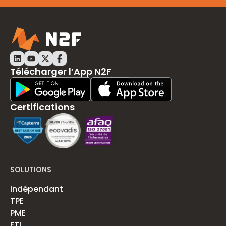
LinkedIn N2F
Youtube N2F
Twitter N2F
Facebook N2F
Télécharger l’App N2F
Play Store Download
App Store Download
Certifications
SOLUTIONS
Indépendant
TPE
PME
ETI