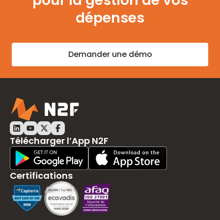
pour la gestion de vos
dépenses
Demander une démo
LinkedIn N2F
Youtube N2F
Twitter N2F
Facebook N2F
Télécharger l’App N2F
Play Store Download
App Store Download
Certifications