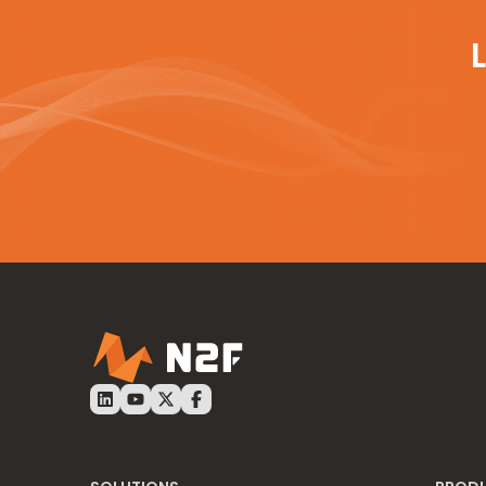
LinkedIn N2F
Youtube N2F
Twitter N2F
Facebook N2F