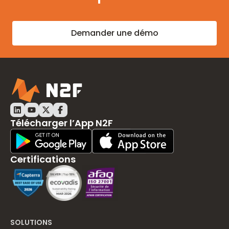
Demander une démo
LinkedIn N2F
Youtube N2F
Twitter N2F
Facebook N2F
Télécharger l’App N2F
Play Store Download
App Store Download
Certifications
SOLUTIONS