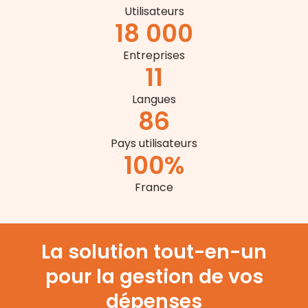
Utilisateurs
18 000
Entreprises
11
Langues
86
Pays utilisateurs
100
%
France
La solution tout-en-un
pour la gestion de vos
dépenses