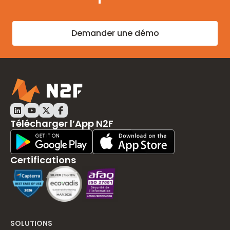
Demander une démo
LinkedIn N2F
Youtube N2F
Twitter N2F
Facebook N2F
Télécharger l’App N2F
Play Store Download
App Store Download
Certifications
SOLUTIONS