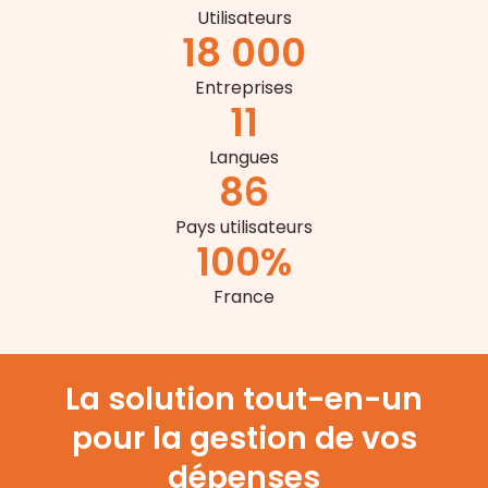
Utilisateurs
18 000
Entreprises
11
Langues
86
Pays utilisateurs
100
%
France
La solution tout-en-un
pour la gestion de vos
dépenses