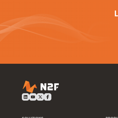
LinkedIn N2F
Youtube N2F
Twitter N2F
Facebook N2F