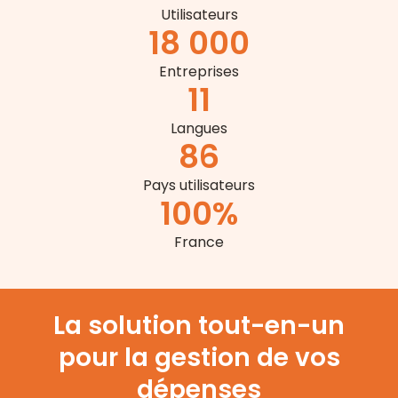
Utilisateurs
18 000
Entreprises
11
Langues
86
Pays utilisateurs
100
%
France
La solution tout-en-un
pour la gestion de vos
dépenses