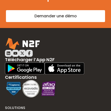
Demander une démo
LinkedIn N2F
Youtube N2F
Twitter N2F
Facebook N2F
Télécharger l’App N2F
Play Store Download
App Store Download
Certifications
SOLUTIONS