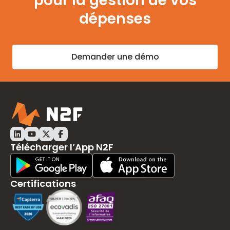
pour la gestion de vos
dépenses
Demander une démo
LinkedIn N2F
Youtube N2F
Twitter N2F
Facebook N2F
Télécharger l’App N2F
Play Store Download
App Store Download
Certifications