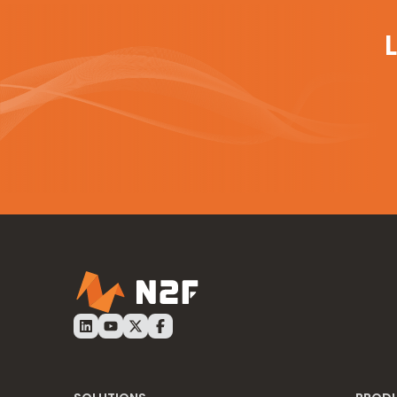
LinkedIn N2F
Youtube N2F
Twitter N2F
Facebook N2F