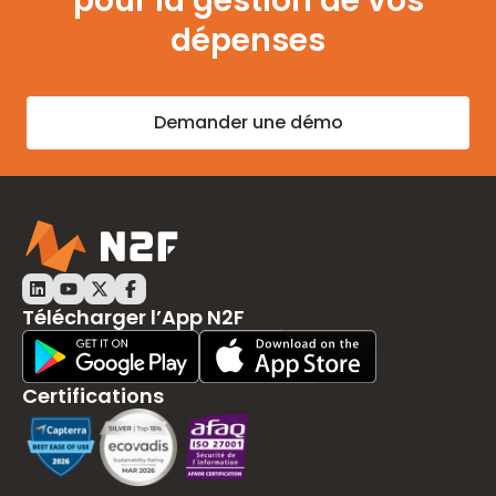
pour la gestion de vos
dépenses
Demander une démo
LinkedIn N2F
Youtube N2F
Twitter N2F
Facebook N2F
Télécharger l’App N2F
Play Store Download
App Store Download
Certifications