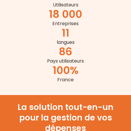
Utilisateurs
18 000
Entreprises
11
langues
86
Pays utilisateurs
100
%
France
La solution tout-en-un
pour la gestion de vos
dépenses