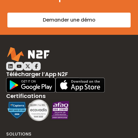
Demander une démo
LinkedIn N2F
Youtube N2F
Twitter N2F
Facebook N2F
Télécharger l’App N2F
Play Store Download
App Store Download
Certifications
SOLUTIONS