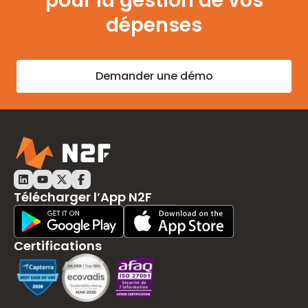
pour la gestion de vos
dépenses
Demander une démo
LinkedIn N2F
Youtube N2F
Twitter N2F
Facebook N2F
Télécharger l’App N2F
Play Store Download
App Store Download
Certifications