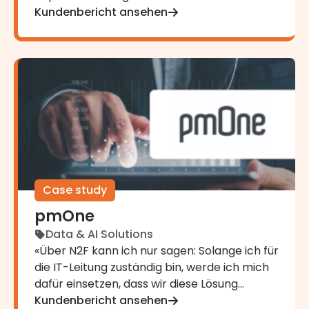
Gewinn ist», Maren Kuchenbecker
Kundenbericht ansehen
pmOne
Case study
pmOne
Data & AI Solutions
«Über N2F kann ich nur sagen: Solange ich für
die IT-Leitung zuständig bin, werde ich mich
dafür einsetzen, dass wir diese Lösung
behalten. Alle im Unternehmen sind glücklich
Kundenbericht ansehen