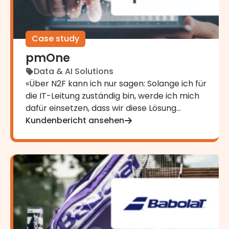
Case study
pmOne
Data & AI Solutions
«Über N2F kann ich nur sagen: Solange ich für
die IT-Leitung zuständig bin, werde ich mich
dafür einsetzen, dass wir diese Lösung
behalten. Alle im Unternehmen sind glücklich
Kundenbericht ansehen
damit, von den Userinnen und Usern bis zu
den Zuständigen in der Finanzabteilung.»,
Michael Gfrorner
Babolat