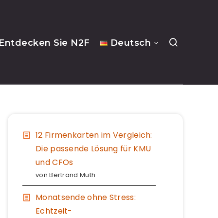
Entdecken Sie N2F
Deutsch
12 Firmenkarten im Vergleich:
Die passende Lösung für KMU
und CFOs
von Bertrand Muth
Monatsende ohne Stress:
Echtzeit-